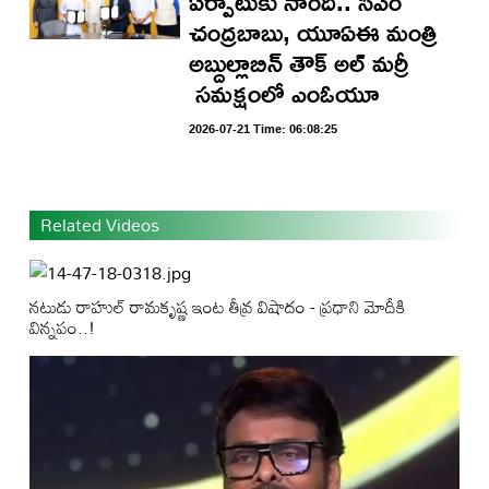
ఏర్పాటుకు నాంది.. సీఎం
చంద్రబాబు, యూఏఈ మంత్రి
అబ్దుల్లాబిన్ తౌక్ అల్ మర్రీ
సమక్షంలో ఎంఓయూ
2026-07-21 Time: 06:08:25
Related Videos
నటుడు రాహుల్ రామకృష్ణ ఇంట తీవ్ర విషాదం - ప్రధాని మోదీకి
విన్నపం..!