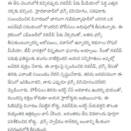
ఈ కేసు వెలుగులోకి వచ్చినప్పుడు నవదీప్ పేరు మీడియాలో పెద్ద ఎత్తున
చర్చకు వచ్చింది. హైదరాబాద్‌లో డ్రగ్స్ వినియోగం, సరఫరాకు
సంబంధించిన విచారణలో భాగంగా గుడిమల్కాపూర్‌లో జరిగిన ఒక
ఆపరేషన్ సమయంలో కొందరిని పోలీసులు అదుపులోకి తీసుకున్నారు. ఈ
క్రమంలో ఎఫ్‌ఐఆర్‌లో నవదీప్ పేరు చేర్చడంతో, అతను డ్రగ్స్
తీసుకుంటున్నాడన్న ఆరోపణలు, పరారీలో ఉన్నాడన్న కథనాలు సోషల్
మీడియా, టీవీ ఛానళ్లలో విస్తృతంగా ప్రచారం అయ్యాయి. దీంతో నవదీప్
పరువు ప్రతిష్టలకు భంగం వాటిల్లిందని ఆయన సన్నిహితులు అప్పట్లో
ఆవేదన వ్యక్తం చేశారు. ఈ వార్తలపై స్పందించిన నవదీప్, డ్రగ్స్ కేసుతో
తనకు ఎలాంటి సంబంధం లేదని స్పష్టంచేశారు. తనను అనవసరంగా ఈ
కేసులో ఇరికించారని, తాను ఎప్పుడూ డ్రగ్స్ వినియోగించలేదని
వెల్లడించారు. పోలీసులు తనను అరెస్ట్ చేసే అవకాశం ఉందన్న భయంతో,
ముందస్తు రక్షణ కోరుతూ ఆయన హైకోర్టును ఆశ్రయించారు. ఈ
పిటిషన్‌పై విచారణ చేపట్టిన కోర్టు, నవదీప్‌ను అరెస్ట్ చేయవద్దని తొలుత
మధ్యంతర ఉత్తర్వులు జారీ చేసింది. అనంతరం కేసు వివరాలను పూర్తిగా
పరిశీలించిన కోర్టు.. డ్రగ్స్ స్వాధీనం కాలేదన్న అంశాన్ని కీలకంగా
పరిగణనలోకి తీసుకుంది.