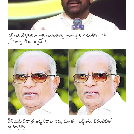
ఎన్టీఆర్ నేషనల్ అవార్డ్ అందుకున్న మెగాస్టార్ చిరంజీవి - ఏపీ
ప్రభుత్వానికి ఓ రిక్వెస్ట్..!
సీనియర్ నిర్మాత అర్జునరాజు కన్నుమూత - ఎన్టీఆర్, చిరంజీవితో
బ్లాక్‌బస్టర్లు