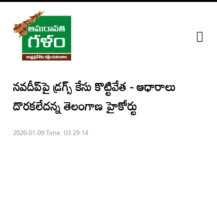
జాతీయం
ఆంధ్రప్రదేశ్
నవదీప్‌పై డ్రగ్స్ కేసు కొట్టివేత - ఆధారాలు
ప్రత్యేక
కథనాలు
దొరకలేదన్న తెలంగాణ హైకోర్టు
గ్యాలరీ
2026-01-09 Time: 03:29:14
ఎంటర్‌టైన్మెంట్
వీడియోస్
అమరావతి
స్పెషల్