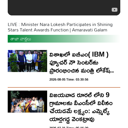
LIVE : Minister Nara Lokesh Participates in Shining
Stars Talent Awards Function | Amaravati Galam
తాజా వార్తలు
విశాఖలో ఐబీఎం( IBM )
ఫ్యూచర్ నౌ సెంటర్‌ను
ప్రారంభించిన మంత్రి లోకేష్..
2026-08-05 Time: 03:30:56
విజయవాడ రూరల్ లోని 9
గ్రామాలను వీఎంసీలో విలీనం
చేయడమే లక్ష్యం: ఎమ్మెల్యే
యార్లగడ్డ వెంకట్రావు
2026-07-31 Time: 05:16:20