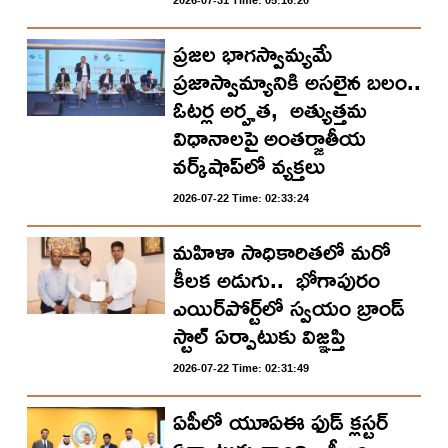
ప్ర‌జ‌ల భాగ‌స్వామ్య‌మే
ప్రజాస్వామ్యానికి అస‌లైన బ‌లం..
ఓట‌ర్ల అర్హ‌త‌, అత్యుత్త‌మ
విధానాల‌పై అంతర్జాతీయ
వ‌ర్క్‌షాప్‌లో వ్యక్తలు
2026-07-22 Time: 02:33:24
మ‌హిళా సాధికారిత‌లో మ‌రో
కీల‌క అడుగు.. భోగాపురం
ఎయిర్‌పోర్ట్‌లో స్వ‌యం బ్రాండ్
స్టాల్ ఏర్పాటుకు విజ్ఞ‌ప్తి
2026-07-22 Time: 02:31:49
ఏపీలో యూఏఈ ఫుడ్ క్లస్టర్