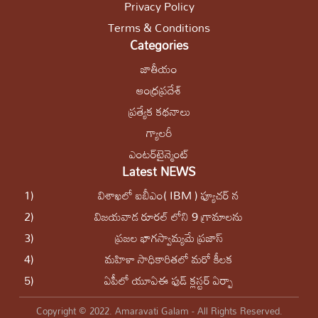
Privacy Policy
Terms & Conditions
Categories
జాతీయం
ఆంధ్రప్రదేశ్
ప్రత్యేక కథనాలు
గ్యాలరీ
ఎంటర్‌టైన్మెంట్
Latest NEWS
1)
విశాఖలో ఐబీఎం( IBM ) ఫ్యూచర్ న
2)
విజయవాడ రూరల్ లోని 9 గ్రామాలను
3)
ప్ర‌జ‌ల భాగ‌స్వామ్య‌మే ప్రజాస్
4)
మ‌హిళా సాధికారిత‌లో మ‌రో కీల‌క
5)
ఏపీలో యూఏఈ ఫుడ్ క్లస్టర్ ఏర్పా
Copyright © 2022. Amaravati Galam - All Rights Reserved.