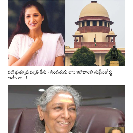
నటి ప్రత్యూష మృతి కేసు - నిందితుడు లొంగిపోవాలని సుప్రీంకోర్టు
ఆదేశాలు..!