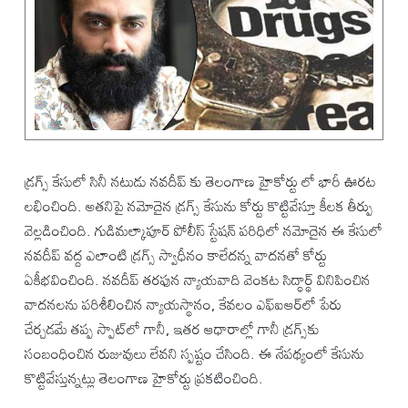
డ్రగ్స్ కేసులో సినీ నటుడు నవదీప్ కు తెలంగాణ హైకోర్టు లో భారీ ఊరట
లభించింది. అతనిపై నమోదైన డ్రగ్స్ కేసును కోర్టు కొట్టివేస్తూ కీలక తీర్పు
వెల్లడించింది. గుడిమల్కాపూర్ పోలీస్ స్టేషన్ పరిధిలో నమోదైన ఈ కేసులో
నవదీప్ వద్ద ఎలాంటి డ్రగ్స్ స్వాధీనం కాలేదన్న వాదనతో కోర్టు
ఏకీభవించింది. నవదీప్ తరఫున న్యాయవాది వెంకట సిద్ధార్థ్ వినిపించిన
వాదనలను పరిశీలించిన న్యాయస్థానం, కేవలం ఎఫ్‌ఐఆర్‌లో పేరు
చేర్చడమే తప్ప స్పాట్‌లో గానీ, ఇతర ఆధారాల్లో గానీ డ్రగ్స్‌కు
సంబంధించిన రుజువులు లేవని స్పష్టం చేసింది. ఈ నేపథ్యంలో కేసును
కొట్టివేస్తున్నట్లు తెలంగాణ హైకోర్టు ప్రకటించింది.