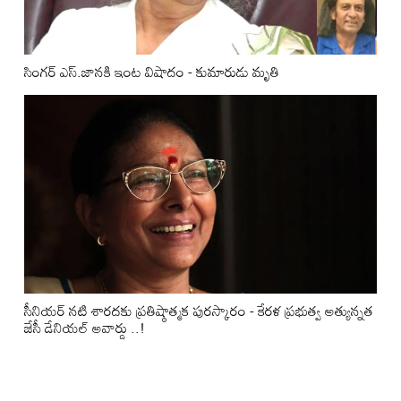
సింగర్ ఎస్.జానకి ఇంట విషాదం - కుమారుడు మృతి
సీనియర్ నటి శారదకు ప్రతిష్ఠాత్మక పురస్కారం - కేరళ ప్రభుత్వ అత్యున్నత
జేసీ డేనియల్ అవార్డు ..!