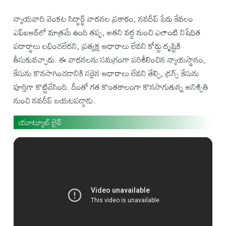
న్యాయవాది వెంకట సిద్ధార్థ్ వాదనల ప్రకారం, నవదీప్ పేరు కేవలం
ఎఫ్‌ఐఆర్‌లో మాత్రమే ఉంది తప్ప, అతని వద్ద నుంచి ఎలాంటి నిషేధిత
పదార్థాలు లభించలేదని, ప్రత్యక్ష ఆధారాలు లేవని కోర్టు దృష్టికి
తీసుకువచ్చారు. ఈ వాదనలను సమగ్రంగా పరిశీలించిన న్యాయస్థానం,
కేసును కొనసాగించడానికి సరైన ఆధారాలు లేవని తేల్చి, డ్రగ్స్ కేసును
పూర్తిగా కొట్టివేసింది. దీంతో గత కొంతకాలంగా కొనసాగుతున్న అనిశ్చితి
నుంచి నవదీప్ బయటపడ్డాడు.
యూట్యూబ్ లైవ్