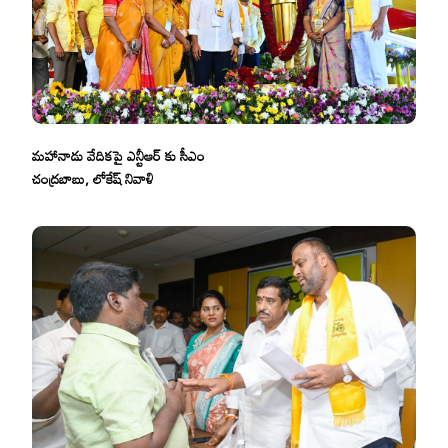
మహానాడు వేదికపై ఎన్టీఆర్ కు సీఎం
చంద్రబాబు, లోకేష్ నివాళి