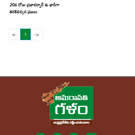
20వ రోజు ప్రజాదర్బార్ కు భారీగా
తరలివచ్చిన ప్రజలు
(current)
<-
1
->