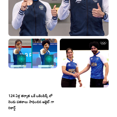
124 ఏళ్ల తర్వాత ఒకే ఒలింపిక్స్ లో
రెండు పతకాలు సాధించిన అథ్లెట్ గా
రికార్డ్