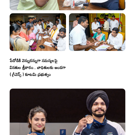
పేదోడికి వెన్నుదన్నుగా సమస్యలపై
వినతుల శ్రీకారం.. బాధితులకు అండగా
( గ్రీవెన్స్ ) కూటమి ప్రభుత్వం