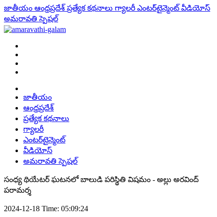
జాతీయం
ఆంధ్రప్రదేశ్
ప్రత్యేక కథనాలు
గ్యాలరీ
ఎంటర్‌టైన్మెంట్
వీడియోస్
అమరావతి స్పెషల్
జాతీయం
ఆంధ్రప్రదేశ్
ప్రత్యేక కథనాలు
గ్యాలరీ
ఎంటర్‌టైన్మెంట్
వీడియోస్
అమరావతి స్పెషల్
సంధ్య థియేటర్ ఘటనలో బాలుడి పరిస్థితి విషమం - అల్లు అరవింద్
పరామర్శ
2024-12-18 Time: 05:09:24