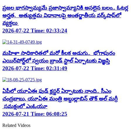
ప్ర‌జ‌ల భాగ‌స్వామ్య‌మే ప్రజాస్వామ్యానికి అస‌లైన బ‌లం.. ఓట‌ర్ల
అర్హ‌త‌, అత్యుత్త‌మ విధానాల‌పై అంతర్జాతీయ వ‌ర్క్‌షాప్‌లో
వ్యక్తలు
2026-07-22 Time: 02:33:24
మ‌హిళా సాధికారిత‌లో మ‌రో కీల‌క అడుగు.. భోగాపురం
ఎయిర్‌పోర్ట్‌లో స్వ‌యం బ్రాండ్ స్టాల్ ఏర్పాటుకు విజ్ఞ‌ప్తి
2026-07-22 Time: 02:31:49
ఏపీలో యూఏఈ ఫుడ్ క్లస్టర్ ఏర్పాటుకు నాంది.. సీఎం
చంద్రబాబు, యూఏఈ మంత్రి అబ్దుల్లాబిన్ తౌక్ అల్ మర్రీ
సమక్షంలో ఎంఓయూ
2026-07-21 Time: 06:08:25
Related Videos