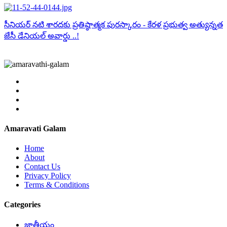
సీనియర్ నటి శారదకు ప్రతిష్ఠాత్మక పురస్కారం - కేరళ ప్రభుత్వ అత్యున్నత
జేసీ డేనియల్ అవార్డు ..!
Amaravati Galam
Home
About
Contact Us
Privacy Policy
Terms & Conditions
Categories
జాతీయం