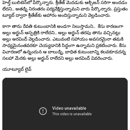
హెల్త్‌ బులిటెన్‌లో పేర్కొన్నారు. శ్రీతేజ్ మెదడుకు ఆక్సిజన్‌ సరిగా అందడం
లేదని.. అతడ్ని నిరంతరం పర్యవేక్షిస్తున్నామని వారు పేర్కొన్నారు. ప్రస్తుతం
ట్యూబ్‌ ద్వారా శ్రీతేజ్‌కు ఆహారం అందిస్తున్నామని వెల్లడించారు.
కాగా తాను రేవతి కుటుంబానికి అండగా నిలుస్తామని.. కేసు కారణంగా
అల్లు అర్జున్ ఆస్పత్రికి రాలేదని.. అల్లు అర్జున్ తరపు తాను వచ్చినట్లు
అల్లు అరవింద్ వెల్లడించారు. ఎటువంటి సహాయం అవసరమైనా తమకి
సాధ్యమైనంతవరకూ చెయ్యడానికి సిద్దంగా ఉన్నామని ప్రకటించారు. కేసు
విచారణలో ఉన్నందున ఆ బాలుడ్ని, బాధిత కుటుంబాన్ని కలవకూడదన్న
సలహా మేరకు అల్లు అర్జున్ రాలేదని అల్లు అరవింద్ వివరించారు.
యూట్యూబ్ లైవ్