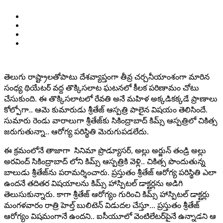
తెలుగు రాష్ట్రాలతోపాటు దేశవ్యాప్తంగా తీవ్ర చర్చనీయాంశంగా మారిన
సంధ్య థియేటర్ వద్ద తొక్కిసలాట ఘటనలో కీలక పరిణామం చోటు
చేసుకుంది. ఈ తొక్కిసలాటలో రేవతి అనే మహిళ అక్కడికక్కడే ప్రాణాలు
కోల్పోగా.. ఆమె కుమారుడు శ్రీతేజ్ ఆస్పత్రి పాలైన విషయం తెలిసిందే.
సుమారు రెండు వారాలుగా శ్రీతేజ్‌కు సికింద్రాబాద్ కిమ్స్ ఆస్పత్రిలో చికిత్స
జరుగుతున్నా.. ఆరోగ్య పరిస్థితి మెరుగుపడలేదు.
ఈ క్రమంలోనే తాజాగా సినిమా ప్రొడ్యూసర్, అల్లు అర్జున్ తండ్రి అల్లు
అరవింద్ సికింద్రాబాద్‌ లోని కిమ్స్‌ ఆస్పత్రికి వెళ్లి.. చికిత్స పొందుతున్న
బాలుడు శ్రీతేజ్‌ను పరామర్శించారు. ప్రస్తుతం శ్రీతేజ్‌ ఆరోగ్య పరిస్థితి ఎలా
ఉందనే తదితర విషయాలను కిమ్స్ హాస్పిటల్ డాక్టర్లను అడిగి
తెలుసుకున్నారు. కాగా శ్రీతేజ్‌ ఆరోగ్యం గురించి కిమ్స్ హాస్పిటల్ డాక్టర్లు
మంగళవారం రాత్రి హెల్త్ బులిటెన్ విడుదల చేస్తూ... ప్రస్తుతం శ్రీతేజ్
ఆరోగ్యం విషమంగానే ఉందని.. ఐసీయూలో వెంటిలేటర్‌పైనే ఉన్నాడని ఆ