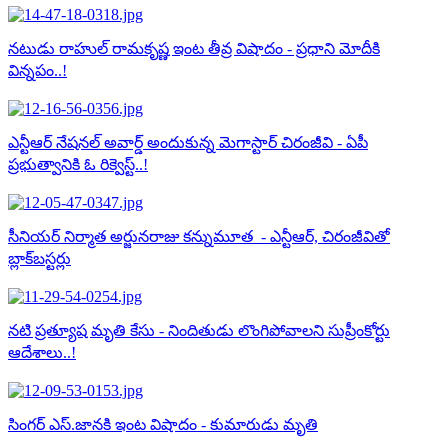
నటుడు రాహుల్ రామకృష్ణ ఇంట తీవ్ర విషాదం - ప్రధాని మోదీకి
విన్నపం..!
ఎన్టీఆర్ నేషనల్ అవార్డ్ అందుకున్న మెగాస్టార్ చిరంజీవి - ఏపీ
ప్రభుత్వానికి ఓ రిక్వెస్ట్..!
సీనియర్ నిర్మాత అర్జునరాజు కన్నుమూత - ఎన్టీఆర్, చిరంజీవితో
బ్లాక్‌బస్టర్లు
నటి ప్రత్యూష మృతి కేసు - నిందితుడు లొంగిపోవాలని సుప్రీంకోర్టు
ఆదేశాలు..!
సింగర్ ఎస్.జానకి ఇంట విషాదం - కుమారుడు మృతి