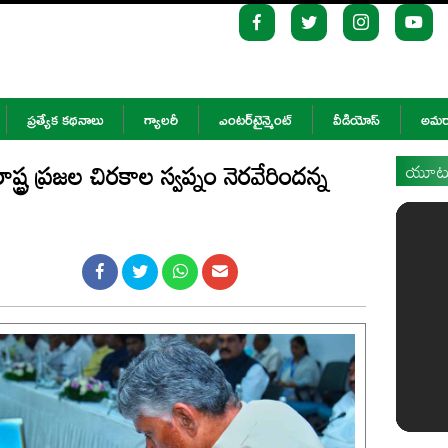
ప్రత్యేక కథనాలు
గ్యాలరీ
ఎంటర్‌టైన్మెంట్
వీడియోస్
అమరా
రాష్ట్ర ప్రజల చిరకాల స్వప్నం నెరవేరిందన్న
యూట్య