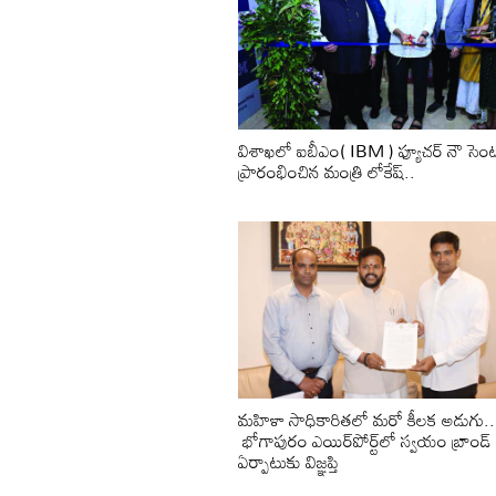
విశాఖలో ఐబీఎం( IBM ) ఫ్యూచర్ నౌ సెంట
ప్రారంభించిన మంత్రి లోకేష్..
మ‌హిళా సాధికారిత‌లో మ‌రో కీల‌క అడుగు..
భోగాపురం ఎయిర్‌పోర్ట్‌లో స్వ‌యం బ్రాండ్ స
ఏర్పాటుకు విజ్ఞ‌ప్తి