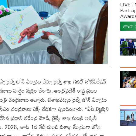
LIVE :
Partici
Awards
తాజా వ
ా రైల్వే జోన్ ఏర్పాటు చేస్తూ రైల్వే శాఖ గెజిట్ నోటిఫికేషన్
ు హర్షం వ్యక్తం చేశారు. ఆంధ్రప్రదేశ్ రాష్ట్ర ప్రజల
్రి చంద్రబాబు అన్నారు. విశాఖపట్నం రైల్వే జోన్ ఏర్పాటు
 సీఎం చంద్రబాబు ఎక్స్ వేదికగా స్పందించారు. ‘‘ఏపీ విజ్ఞప్తిని
ేసిన ప్రధాని నరేంద్ర మోదీ, రైల్వే శాఖ మంత్రి అశ్వినీ
నాను. 2026, జూన్ 1వ తేదీ నుంచి విశాఖ కేంద్రంగా జోన్