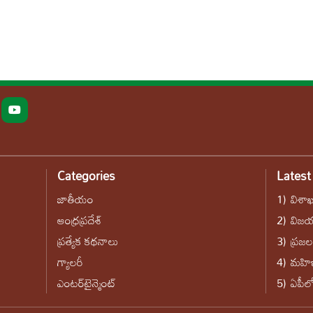
Categories
Lates
జాతీయం
1)
విశా
ఆంధ్రప్రదేశ్
2)
విజయ
ప్రత్యేక కథనాలు
3)
ప్ర‌జ‌
గ్యాలరీ
4)
మ‌హిళ
ఎంటర్‌టైన్మెంట్
5)
ఏపీలో