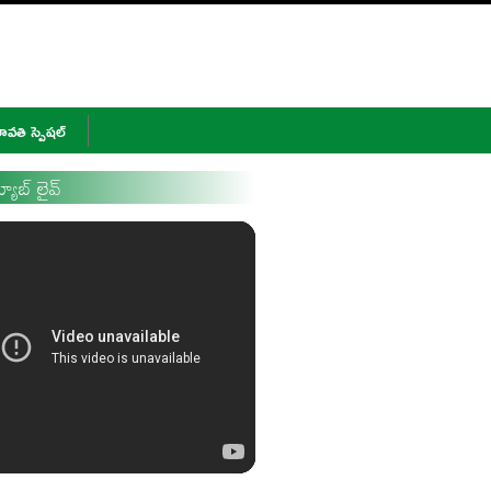
వతి స్పెషల్
ూబ్ లైవ్