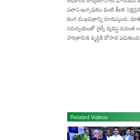
అధికారిక కార్యకలాపాలు ప్రారంభం కాన
పలాస-ఇచ్చాపురం వంటి కీలక సెక్షన్ల
రంగ ముఖచిత్రాన్ని మారుస్తుంది. న
సమన్వయంతో రైల్వే వ్యవస్థ మరింత బలోపే
పారిశ్రామిక వృద్ధికి దోహద పడుతుంది
Related Videos