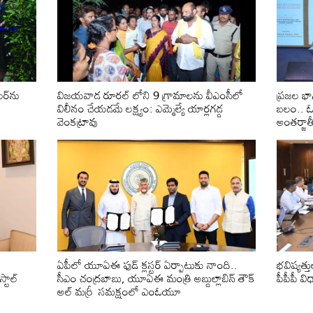
ర్‌ను
విజయవాడ రూరల్ లోని 9 గ్రామాలను వీఎంసీలో
ప్ర‌జ‌ల భ
విలీనం చేయడమే లక్ష్యం: ఎమ్మెల్యే యార్లగడ్డ
బ‌లం.. ఓట
వెంకట్రావు
అంతర్జాతీ
ఏపీలో యూఏఈ ఫుడ్ క్లస్టర్ ఏర్పాటుకు నాంది..
భవిష్యత్తు
్టాల్
సీఎం చంద్రబాబు, యూఏఈ మంత్రి అబ్దుల్లాబిన్ తౌక్
పీపీపీ వ
అల్ మర్రీ సమక్షంలో ఎంఓయూ