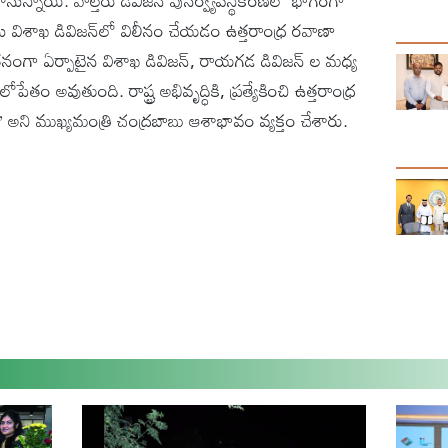
ున్నాయి. వాల్తేరు డివిజన్ పునర్వ్యవస్థీకరణలో భాగంగా
ను విశాఖ డివిజన్‌లో విలీనం చేయడం ఉత్తరాంధ్ర రవాణా
ూతనంగా ఏర్పాటైన విశాఖ డివిజన్, రాయగడ డివిజన్ ల మధ్య
తం అవుతుంది. రాష్ట్ర అభివృద్ధికి, ప్రత్యేకించి ఉత్తరాంధ్ర
’ అని ముఖ్యమంత్రి చంద్రబాబు ఆశాభావం వ్యక్తం చేశారు.