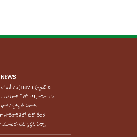
t NEWS
ఖలో ఐబీఎం( IBM ) ఫ్యూచర్ న
వాడ రూరల్ లోని 9 గ్రామాలను
ల భాగ‌స్వామ్య‌మే ప్రజాస్
ా సాధికారిత‌లో మ‌రో కీల‌క
 యూఏఈ ఫుడ్ క్లస్టర్ ఏర్పా