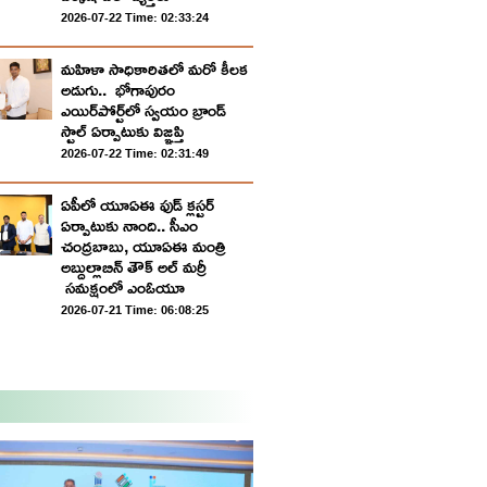
2026-07-22 Time: 02:33:24
మ‌హిళా సాధికారిత‌లో మ‌రో కీల‌క
అడుగు.. భోగాపురం
ఎయిర్‌పోర్ట్‌లో స్వ‌యం బ్రాండ్
స్టాల్ ఏర్పాటుకు విజ్ఞ‌ప్తి
2026-07-22 Time: 02:31:49
ఏపీలో యూఏఈ ఫుడ్ క్లస్టర్
ఏర్పాటుకు నాంది.. సీఎం
చంద్రబాబు, యూఏఈ మంత్రి
అబ్దుల్లాబిన్ తౌక్ అల్ మర్రీ
సమక్షంలో ఎంఓయూ
2026-07-21 Time: 06:08:25