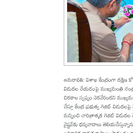
అమరావతి: విశాఖ కేంద్రంగా దక్షిణ కోస్త
విడుదల చేయడంపై ముఖ్యమంత్రి చంద్రబాబ
చిరకాల స్వప్నం నెరవేరిందని ముఖ్యమంత
చేస్తూ కేంద్ర ప్రభుత్వ గెజిట్ విడుదలపై
మన్నించి చారిత్రాత్మక గెజిట్ విడుదల చ
వైష్ణవ్‌కు ధన్యవాదాలు తెలియచేస్తున్