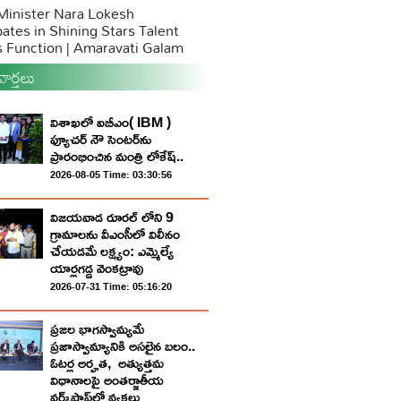
 Minister Nara Lokesh
pates in Shining Stars Talent
 Function | Amaravati Galam
ార్తలు
విశాఖలో ఐబీఎం( IBM )
ఫ్యూచర్ నౌ సెంటర్‌ను
ప్రారంభించిన మంత్రి లోకేష్..
2026-08-05 Time: 03:30:56
విజయవాడ రూరల్ లోని 9
గ్రామాలను వీఎంసీలో విలీనం
చేయడమే లక్ష్యం: ఎమ్మెల్యే
యార్లగడ్డ వెంకట్రావు
2026-07-31 Time: 05:16:20
ప్ర‌జ‌ల భాగ‌స్వామ్య‌మే
ప్రజాస్వామ్యానికి అస‌లైన బ‌లం..
ఓట‌ర్ల అర్హ‌త‌, అత్యుత్త‌మ
విధానాల‌పై అంతర్జాతీయ
వ‌ర్క్‌షాప్‌లో వ్యక్తలు