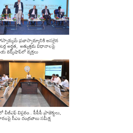
ాగ‌స్వామ్య‌మే ప్రజాస్వామ్యానికి అస‌లైన
‌ర్ల అర్హ‌త‌, అత్యుత్త‌మ విధానాల‌పై
య వ‌ర్క్‌షాప్‌లో వ్యక్తలు
లో వీజీఎఫ్ విప్లవం.. పీపీపీ ప్రాజెక్టులు,
ిధానంపై సీఎం చంద్రబాబు సమీక్ష