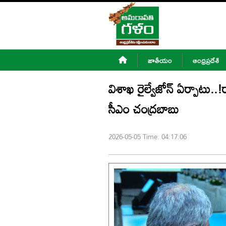
జాతీయం
జాతీయం
ఆంధ్రప్రదేశ్
ఆంధ్రప్రదేశ్
విశాఖ రైల్వేజోన్‌ ఏర్పాటు..!
ప్రత్యేక
కథనాలు
సీఎం చంద్రబాబు
గ్యాలరీ
2026-05-05 Time: 04:17:06
ఎంటర్‌టైన్మెంట్
వీడియోస్
అమరావతి
స్పెషల్