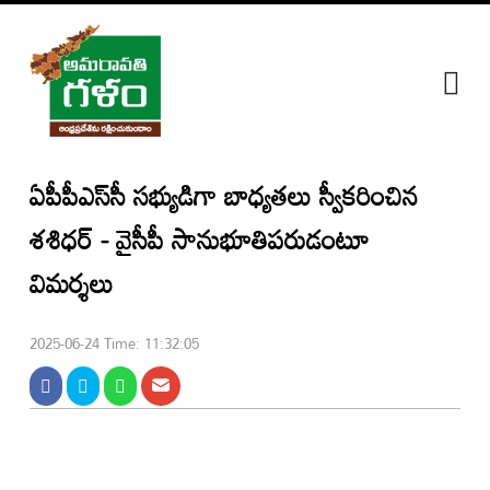
జాతీయం
ఆంధ్రప్రదేశ్
ఏపీపీఎస్‌సీ సభ్యుడిగా బాధ్యతలు స్వీకరించిన
ప్రత్యేక
కథనాలు
శశిధర్ - వైసీపీ సానుభూతిపరుడంటూ
గ్యాలరీ
విమర్శలు
ఎంటర్‌టైన్మెంట్
వీడియోస్
2025-06-24 Time: 11:32:05
అమరావతి
స్పెషల్