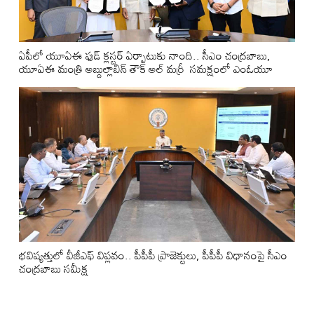
ఏపీలో యూఏఈ ఫుడ్ క్లస్టర్ ఏర్పాటుకు నాంది.. సీఎం చంద్రబాబు,
యూఏఈ మంత్రి అబ్దుల్లాబిన్ తౌక్ అల్ మర్రీ సమక్షంలో ఎంఓయూ
భవిష్యత్తులో వీజీఎఫ్ విప్లవం.. పీపీపీ ప్రాజెక్టులు, పీపీపీ విధానంపై సీఎం
చంద్రబాబు సమీక్ష