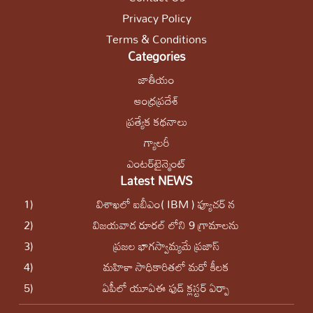
Privacy Policy
Terms & Conditions
Categories
జాతీయం
ఆంధ్రప్రదేశ్
ప్రత్యేక కథనాలు
గ్యాలరీ
ఎంటర్‌టైన్మెంట్
Latest NEWS
1)
విశాఖలో ఐబీఎం( IBM ) ఫ్యూచర్ న
2)
విజయవాడ రూరల్ లోని 9 గ్రామాలను
3)
ప్ర‌జ‌ల భాగ‌స్వామ్య‌మే ప్రజాస్
4)
మ‌హిళా సాధికారిత‌లో మ‌రో కీల‌క
5)
ఏపీలో యూఏఈ ఫుడ్ క్లస్టర్ ఏర్పా