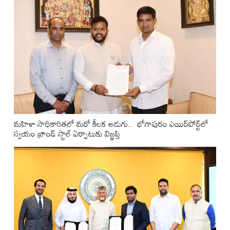
మ‌హిళా సాధికారిత‌లో మ‌రో కీల‌క అడుగు.. భోగాపురం ఎయిర్‌పోర్ట్‌లో
స్వ‌యం బ్రాండ్ స్టాల్ ఏర్పాటుకు విజ్ఞ‌ప్తి