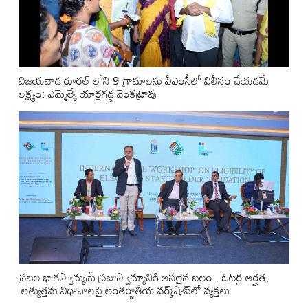
విజయవాడ రూరల్ లోని 9 గ్రామాలను వీఎంసీలో విలీనం చేయడమే
లక్ష్యం: ఎమ్మెల్యే యార్లగడ్డ వెంకట్రావు
ప్ర‌జ‌ల భాగ‌స్వామ్య‌మే ప్రజాస్వామ్యానికి అస‌లైన బ‌లం.. ఓట‌ర్ల అర్హ‌త‌,
అత్యుత్త‌మ విధానాల‌పై అంతర్జాతీయ వ‌ర్క్‌షాప్‌లో వ్యక్తలు