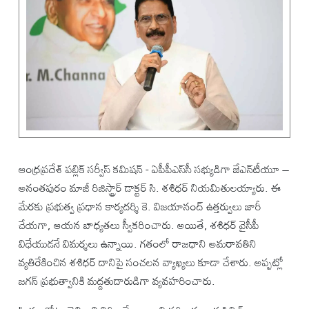
ఆంధ్రప్రదేశ్ పబ్లిక్ సర్వీస్ కమిషన్ - ఏపీపీఎస్‌సీ సభ్యుడిగా జేఎన్‌టీయూ –
అనంతపురం మాజీ రిజిస్ట్రార్ డాక్టర్ సి. శశిధర్ నియమితులయ్యారు. ఈ
మేరకు ప్రభుత్వ ప్రధాన కార్యదర్శి కె. విజయానంద్ ఉత్తర్వులు జారీ
చేయగా, ఆయన బాధ్యతలు స్వీకరించారు. అయితే, శశిధర్ వైసీపీ
విధేయుడనే విమర్శలు ఉన్నాయి. గతంలో రాజధాని అమరావతిని
వ్యతిరేకించిన శశిధర్ దానిపై సంచలన వ్యాఖ్యలు కూడా చేశారు. అప్పట్లో
జగన్ ప్రభుత్వానికి మద్దతుదారుడిగా వ్యవహరించారు.