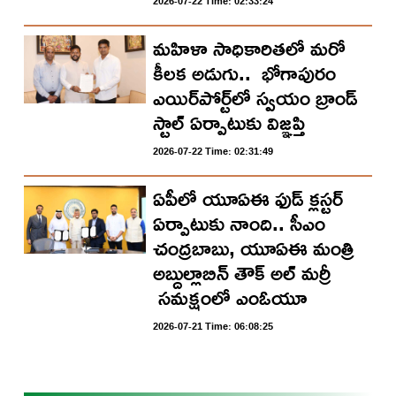
2026-07-22 Time: 02:33:24
మ‌హిళా సాధికారిత‌లో మ‌రో
కీల‌క అడుగు.. భోగాపురం
ఎయిర్‌పోర్ట్‌లో స్వ‌యం బ్రాండ్
స్టాల్ ఏర్పాటుకు విజ్ఞ‌ప్తి
2026-07-22 Time: 02:31:49
ఏపీలో యూఏఈ ఫుడ్ క్లస్టర్
ఏర్పాటుకు నాంది.. సీఎం
చంద్రబాబు, యూఏఈ మంత్రి
అబ్దుల్లాబిన్ తౌక్ అల్ మర్రీ
సమక్షంలో ఎంఓయూ
2026-07-21 Time: 06:08:25