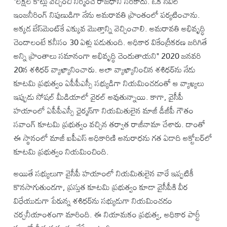
"లక్షల కోట్లు వెచ్చించి నిర్మించే రాజధాని సరికాదు. ఒక సివిల్
ఇంజనీరింగ్ నిపుణుడిగా నేను అమరావతి ప్రాంతంలో పర్యటించాను.
అక్కడ బేస్‌మెంట్‌కే ఎక్కువ మొత్తాన్ని వెచ్చించాలి. అమరావతి అభివృద్ధి
చెందాలంటే కనీసం 30 ఏళ్లు పడుతుంది. అధికార వికేంద్రీకరణ జరిగితే
అన్ని ప్రాంతాలు సమానంగా అభివృద్ధి చెందుతాయని" 2020 జనవరి
20న శశిధర్ వ్యాఖ్యానించారు. అలా వ్యాఖ్యానించిన శశిధర్‌ను నేడు
కూటమి ప్రభుత్వం ఏపీపీఎస్సీ సభ్యుడిగా నియమించడంతో ఆ వ్యాఖ్యలు
ఇప్పుడు సోషల్ మీడియాలో వైరల్ అవుతున్నాయి. కాగా, వైసీపీ
హయాంలో ఏపీపీఎస్సీ ఛైర్మన్‌గా నియమితులైన మాజీ డీజీపీ గౌతం
సవాంగ్ కూటమి ప్రభుత్వం వచ్చిన తర్వాత రాజీనామా చేశారు. దాంతో
ఈ స్థానంలో మాజీ ఐపీఎస్ అధికారిణి అనురాధను గత ఏడాది అక్టోబర్‌లో
కూటమి ప్రభుత్వం నియమించింది.
అయితే సభ్యులుగా వైసీపీ హయాంలో నియమితులైన వారే ఇప్పటికీ
కొనసాగుతుండగా, ప్రస్తుత కూటమి ప్రభుత్వం కూడా వైసీపీకి వీర
విధేయుడుగా పేరున్న శశిధర్‌ను సభ్యుడుగా నియమించడం
చర్చనీయాంశంగా మారింది. ఈ నియామకం ప్రభుత్వ, అధికార పార్టీ