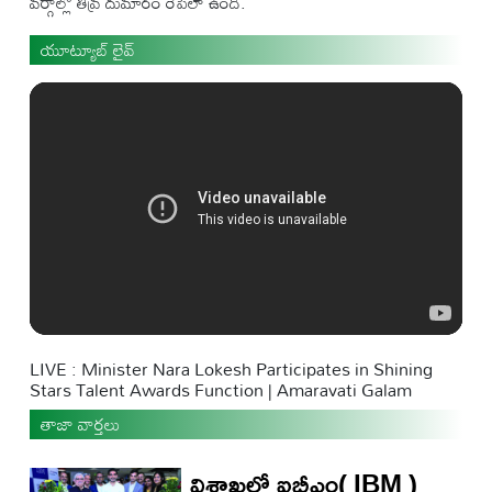
వర్గాల్లో తీవ్ర దుమారం రేపేలా ఉంది.
యూట్యూబ్ లైవ్
LIVE : Minister Nara Lokesh Participates in Shining
Stars Talent Awards Function | Amaravati Galam
తాజా వార్తలు
విశాఖలో ఐబీఎం( IBM )