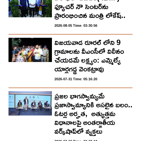
ఫ్యూచర్ నౌ సెంటర్‌ను
ప్రారంభించిన మంత్రి లోకేష్..
2026-08-05 Time: 03:30:56
విజయవాడ రూరల్ లోని 9
గ్రామాలను వీఎంసీలో విలీనం
చేయడమే లక్ష్యం: ఎమ్మెల్యే
యార్లగడ్డ వెంకట్రావు
2026-07-31 Time: 05:16:20
ప్ర‌జ‌ల భాగ‌స్వామ్య‌మే
ప్రజాస్వామ్యానికి అస‌లైన బ‌లం..
ఓట‌ర్ల అర్హ‌త‌, అత్యుత్త‌మ
విధానాల‌పై అంతర్జాతీయ
వ‌ర్క్‌షాప్‌లో వ్యక్తలు