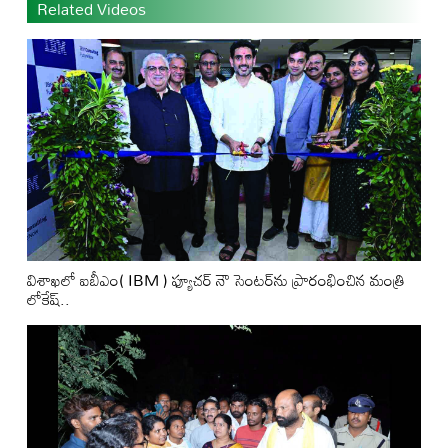
Related Videos
విశాఖలో ఐబీఎం( IBM ) ఫ్యూచర్ నౌ సెంటర్‌ను ప్రారంభించిన మంత్రి
లోకేష్..