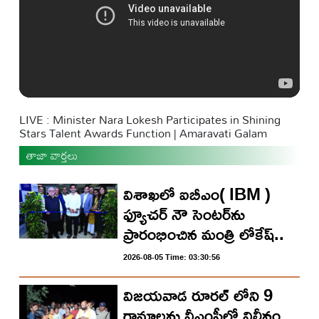
LIVE : Minister Nara Lokesh Participates in Shining
Stars Talent Awards Function | Amaravati Galam
తాజా వార్తలు
విశాఖలో ఐబీఎం( IBM )
ఫ్యూచర్ నౌ సెంటర్‌ను
ప్రారంభించిన మంత్రి లోకేష్..
2026-08-05 Time: 03:30:56
విజయవాడ రూరల్ లోని 9
గ్రామాలను వీఎంసీలో విలీనం