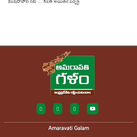
ముషీరాబాద్ సీట్ ... కవిత అయితేనే పర్ఫెక్ట్
Amaravati Galam