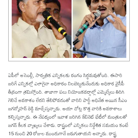
ఏపీలో అసెంబ్లీ, సార్వత్రిక ఎన్నికలకు రంగం సిద్ధమవుతోంది. ఈసారి
జరిగే ఎన్నికల్లో ఎలాగైనా అధికారం నిలబెట్టుకునేందుకు అధికార వైసీపీ
తీవ్రంగా శ్రమిస్తోంది. తాజాగా పలు నియోజకవర్గాల్లో ఎమ్మెల్యేలు తిరిగి
గెలిచే అవకాశం లేదని తేలిపోవడంతో వారిని పార్టీ అధినేత అయిన సీఎం
జగన్మోహన్ రెడ్డి మార్చేస్తున్నారు. ఆయా చోట్ల కొత్త వారికి అవకాశాలు
కల్పిస్తున్నారు. ఈ నేపథ్యంలో ఇవాళ జరిగిన కేబినెట్ భేటీలో మంత్రులతో
జగన్ కీలక వ్యాఖ్యలు చేశారు. రాష్ట్రంలో ఎన్నికలు నిర్దేశిత సమయం కంటే
15 నుంచి 20 రోజుల ముందుగానే జరుగుతాయని అన్నారు. రాష్ట్ర