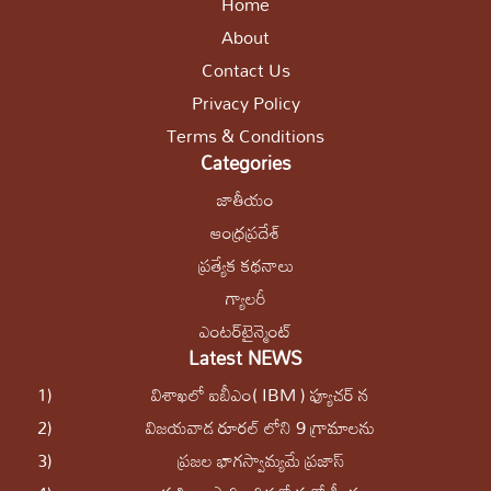
Home
About
Contact Us
Privacy Policy
Terms & Conditions
Categories
జాతీయం
ఆంధ్రప్రదేశ్
ప్రత్యేక కథనాలు
గ్యాలరీ
ఎంటర్‌టైన్మెంట్
Latest NEWS
1)
విశాఖలో ఐబీఎం( IBM ) ఫ్యూచర్ న
2)
విజయవాడ రూరల్ లోని 9 గ్రామాలను
3)
ప్ర‌జ‌ల భాగ‌స్వామ్య‌మే ప్రజాస్