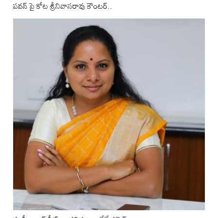
పవన్ పై కోట శ్రీనివాసరావు కౌంటర్..