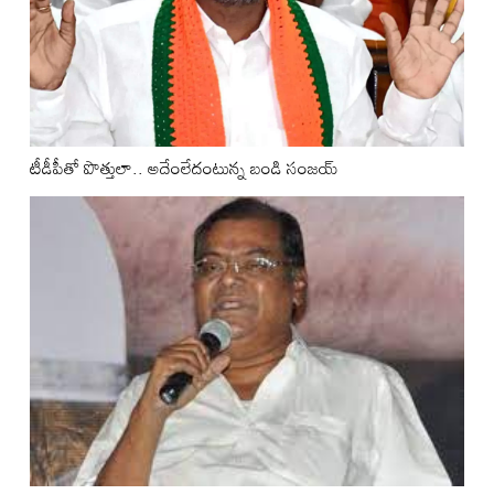
టీడీపీతో పొత్తులా.. అదేంలేదంటున్న బండి సంజయ్