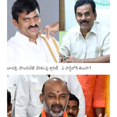
జూపల్లి, పొంగులేటి చేరికలపై క్లారిటీ.. ఏ పార్టీలోకి తెలుసా?