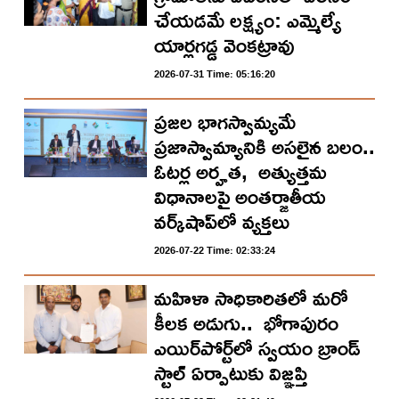
చేయడమే లక్ష్యం: ఎమ్మెల్యే
యార్లగడ్డ వెంకట్రావు
2026-07-31 Time: 05:16:20
ప్ర‌జ‌ల భాగ‌స్వామ్య‌మే
ప్రజాస్వామ్యానికి అస‌లైన బ‌లం..
ఓట‌ర్ల అర్హ‌త‌, అత్యుత్త‌మ
విధానాల‌పై అంతర్జాతీయ
వ‌ర్క్‌షాప్‌లో వ్యక్తలు
2026-07-22 Time: 02:33:24
మ‌హిళా సాధికారిత‌లో మ‌రో
కీల‌క అడుగు.. భోగాపురం
ఎయిర్‌పోర్ట్‌లో స్వ‌యం బ్రాండ్
స్టాల్ ఏర్పాటుకు విజ్ఞ‌ప్తి