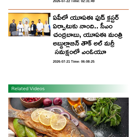
2026-07-22 Time: 02:31:49
ఏపీలో యూఏఈ ఫుడ్ క్లస్టర్
ఏర్పాటుకు నాంది.. సీఎం
చంద్రబాబు, యూఏఈ మంత్రి
అబ్దుల్లాబిన్ తౌక్ అల్ మర్రీ
సమక్షంలో ఎంఓయూ
2026-07-21 Time: 06:08:25
Related Videos