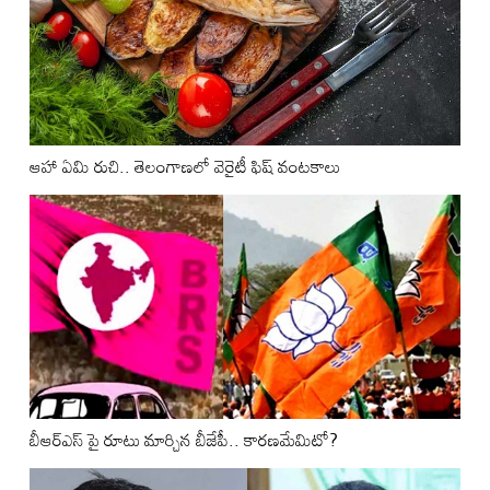
ఆహా ఏమి రుచి.. తెలంగాణలో వెరైటీ ఫిష్ వంటకాలు
బీఆర్ఎస్ పై రూటు మార్చిన బీజేపీ.. కారణమేమిటో?