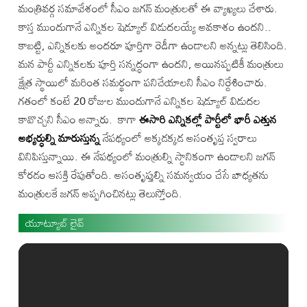
మంత్రివర్గ సమావేశంలో సీఎం జగన్ మంత్రులతో ఈ వ్యాఖ్యలు చేశారు.
కాస్త ముందుగానే ఎన్నికల షెడ్యూల్‌ విడుదలయ్యే అవకాశం ఉందని..
కాబట్టి, ఎన్నికలకు అందరూ పూర్తిగా రెడీగా ఉండాలని అన్నట్లు తెలిసింది.
మన పార్టీ ఎన్నికలకు పూర్తి సన్నద్ధంగా ఉందని, అయినప్పటికీ మంత్రులు
క్షేత్ర స్థాయిలో మరింత సమర్థంగా పనిచేయాలని సీఎం నిర్దేశించారు.
గతంలో కంటే 20 రోజుల ముందుగానే ఎన్నికల షెడ్యూల్‌ విడుదల
కావొచ్చని సీఎం అన్నారు. కాగా
ఈసారి ఎన్నికల్లో పార్టీలో భారీ ఎత్తున
అభ్యర్ధుల్ని మారుస్తున్న
నేపథ్యంలో అక్కడక్కడ అసంతృప్త స్వరాలు
వినిపిస్తున్నాయి. ఈ నేపథ్యంలో మంత్రుల్ని స్ధానికంగా ఉండాలని జగన్
కోరడం ఆసక్తి రేపుతోంది. అసంతృప్తుల్ని సమన్వయం చేసే బాధ్యతను
మంత్రులకే జగన్ అప్పగించినట్లు తెలుస్తోంది.
యూట్యూబ్ లైవ్